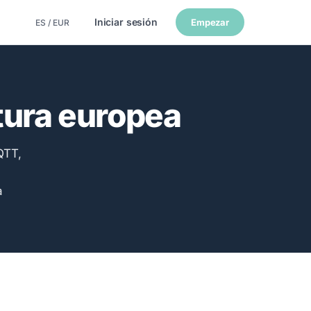
Iniciar sesión
Empezar
ES / EUR
ctura europea
QTT,
a