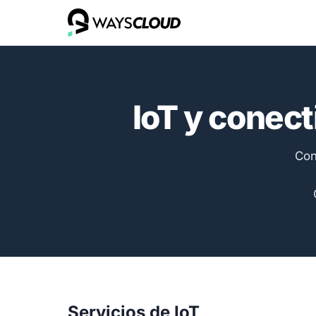
IoT y conect
Con
Servicios de IoT